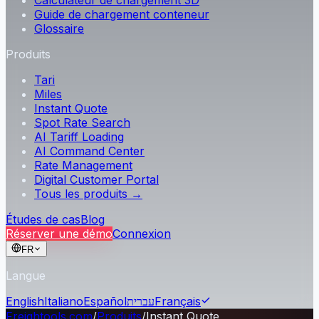
Calculateur de chargement 3D
Guide de chargement conteneur
Glossaire
Produits
Tari
Miles
Instant Quote
Spot Rate Search
AI Tariff Loading
AI Command Center
Rate Management
Digital Customer Portal
Tous les produits →
Études de cas
Blog
Réserver une démo
Connexion
FR
Langue
English
Italiano
Español
עברית
Français
Freightools.com
/
Produits
/
Instant Quote