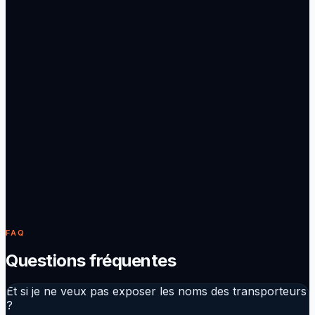
3
3. Miles produit le devis
En quelques secondes : prix détaillé, temps de
transit, validité, nom du transporteur (si vous
l’autorisez) et surcharges appliquées.
4
4. Conversion en réservation
L’acceptation du devis pousse une demande de
réservation directement dans votre flux
d’exploitation. Le client suit l’état d’avancement
sans décrocher son téléphone.
FAQ
Questions fréquentes
Et si je ne veux pas exposer les noms des transporteurs
?