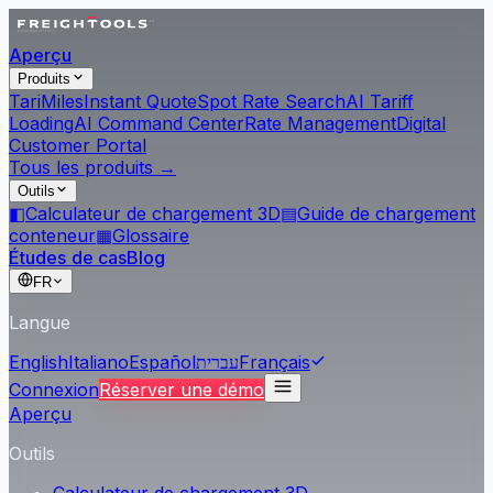
Aperçu
Produits
Tari
Miles
Instant Quote
Spot Rate Search
AI Tariff
Loading
AI Command Center
Rate Management
Digital
Customer Portal
Tous les produits →
Outils
◧
Calculateur de chargement 3D
▤
Guide de chargement
conteneur
▦
Glossaire
Études de cas
Blog
FR
Langue
English
Italiano
Español
עברית
Français
Connexion
Réserver une démo
Aperçu
Outils