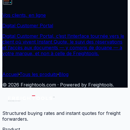
Vos clients, en ligne
Digital Customer Portal
Digital Customer Portal, c’est l’interface tournée vers le
client où vivent Instant Quote, le suivi des réservations
et l’accès aux documents — y compris de douane — à
votre marque, et non à celle de Freightools.
Accueil
·
Tous les produits
·
Blog
©
2026
Freightools.com · Powered by Freightools.
Structured buying rates and instant quotes for freight
forwarders.
Product