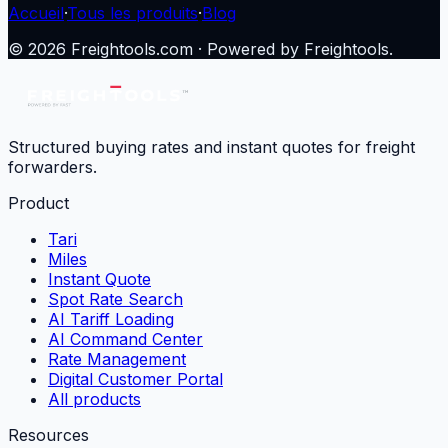
Accueil
·
Tous les produits
·
Blog
©
2026
Freightools.com · Powered by Freightools.
Structured buying rates and instant quotes for freight
forwarders.
Product
Tari
Miles
Instant Quote
Spot Rate Search
AI Tariff Loading
AI Command Center
Rate Management
Digital Customer Portal
All products
Resources