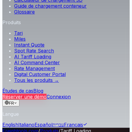
Calculateur de chargement 3D
Guide de chargement conteneur
Glossaire
Produits
Tari
Miles
Instant Quote
Spot Rate Search
AI Tariff Loading
AI Command Center
Rate Management
Digital Customer Portal
Tous les produits →
Études de cas
Blog
Réserver une démo
Connexion
FR
Langue
English
Italiano
Español
עברית
Français
Freightools.com
/
Produits
/
Tariff Loading