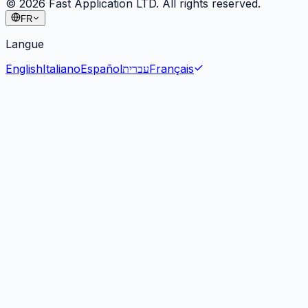
©
2026
Fast Application LTD. All rights reserved.
FR
Langue
English
Italiano
Español
עברית
Français