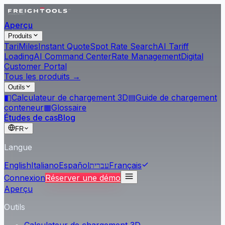
Aperçu
Produits
Tari
Miles
Instant Quote
Spot Rate Search
AI Tariff
Loading
AI Command Center
Rate Management
Digital
Customer Portal
Tous les produits →
Outils
◧
Calculateur de chargement 3D
▤
Guide de chargement
conteneur
▦
Glossaire
Études de cas
Blog
FR
Langue
English
Italiano
Español
עברית
Français
Connexion
Réserver une démo
Aperçu
Outils