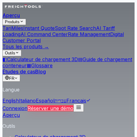
Aperçu
Produits
Tari
Miles
Instant Quote
Spot Rate Search
AI Tariff
Loading
AI Command Center
Rate Management
Digital
Customer Portal
Tous les produits →
Outils
◧
Calculateur de chargement 3D
▤
Guide de chargement
conteneur
▦
Glossaire
Études de cas
Blog
FR
Langue
English
Italiano
Español
עברית
Français
Connexion
Réserver une démo
Aperçu
Outils