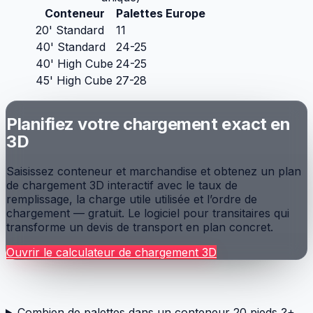
Conteneur
Palettes Europe
20' Standard
11
40' Standard
24-25
40' High Cube
24-25
45' High Cube
27-28
Planifiez votre chargement exact en
3D
Saisissez conteneur et marchandise et obtenez un plan
de chargement 3D interactif avec le taux de
remplissage, la charge utile utilisée et l’ordre de
chargement — gratuit. Le logiciel pour transitaires qui
transforme un devis de transport en plan concret.
Ouvrir le calculateur de chargement 3D
Questions fréquentes
Combien de palettes dans un conteneur 20 pieds ?
+