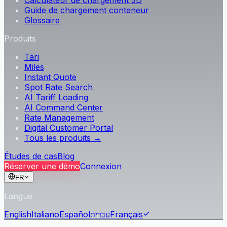
Calculateur de chargement 3D
Guide de chargement conteneur
Glossaire
Produits
Tari
Miles
Instant Quote
Spot Rate Search
AI Tariff Loading
AI Command Center
Rate Management
Digital Customer Portal
Tous les produits →
Études de cas
Blog
Réserver une démo
Connexion
FR
Langue
English
Italiano
Español
עברית
Français