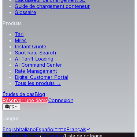
Calculateur de chargement 3D
Guide de chargement conteneur
Glossaire
Produits
Tari
Miles
Instant Quote
Spot Rate Search
AI Tariff Loading
AI Command Center
Rate Management
Digital Customer Portal
Tous les produits →
Études de cas
Blog
Réserver une démo
Connexion
FR
Langue
English
Italiano
Español
עברית
Français
Freightools.com
/
Glossaire
/
Liste de colisage