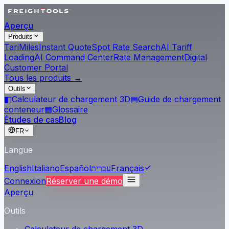
Aperçu
Produits
Tari
Miles
Instant Quote
Spot Rate Search
AI Tariff
Loading
AI Command Center
Rate Management
Digital
Customer Portal
Tous les produits →
Outils
◧
Calculateur de chargement 3D
▤
Guide de chargement
conteneur
▦
Glossaire
Études de cas
Blog
FR
Langue
English
Italiano
Español
עברית
Français
Connexion
Réserver une démo
Aperçu
Outils