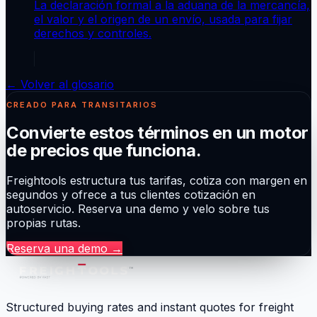
La declaración formal a la aduana de la mercancía,
el valor y el origen de un envío, usada para fijar
derechos y controles.
← Volver al glosario
CREADO PARA TRANSITARIOS
Convierte estos términos en un motor
de precios que funciona.
Freightools estructura tus tarifas, cotiza con margen en
segundos y ofrece a tus clientes cotización en
autoservicio. Reserva una demo y velo sobre tus
propias rutas.
Reserva una demo
→
Structured buying rates and instant quotes for freight