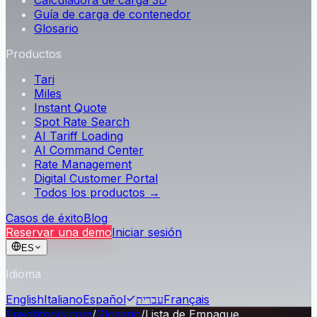
Calculadora de carga 3D
Guía de carga de contenedor
Glosario
Productos
Tari
Miles
Instant Quote
Spot Rate Search
AI Tariff Loading
AI Command Center
Rate Management
Digital Customer Portal
Todos los productos →
Casos de éxito
Blog
Reservar una demo
Iniciar sesión
ES
Idioma
English
Italiano
Español
עברית
Français
Freightools.com
/
Glosario
/
Lista de Empaque