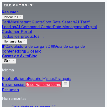
Resumen
Productos
Tari
Miles
Instant Quote
Spot Rate Search
AI Tariff
Loading
AI Command Center
Rate Management
Digital
Customer Portal
Todos los productos →
Herramientas
◧
Calculadora de carga 3D
▤
Guía de carga de
contenedor
▦
Glosario
Casos de éxito
Blog
ES
Idioma
English
Italiano
Español
עברית
Français
Iniciar sesión
Reservar una demo
Resumen
Herramientas