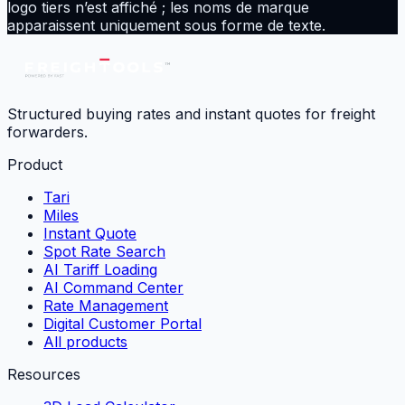
logo tiers n’est affiché ; les noms de marque
apparaissent uniquement sous forme de texte.
Structured buying rates and instant quotes for freight
forwarders.
Product
Tari
Miles
Instant Quote
Spot Rate Search
AI Tariff Loading
AI Command Center
Rate Management
Digital Customer Portal
All products
Resources