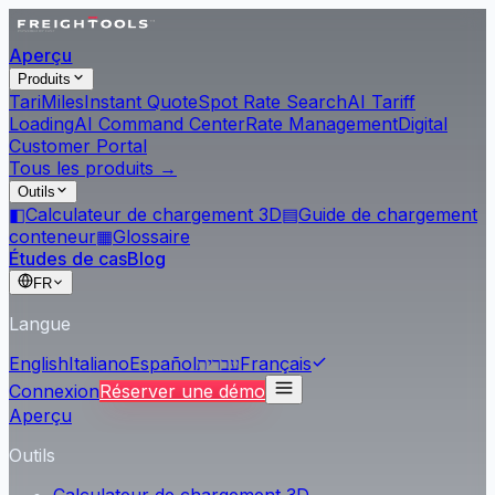
Aperçu
Produits
Tari
Miles
Instant Quote
Spot Rate Search
AI Tariff
Loading
AI Command Center
Rate Management
Digital
Customer Portal
Tous les produits →
Outils
◧
Calculateur de chargement 3D
▤
Guide de chargement
conteneur
▦
Glossaire
Études de cas
Blog
FR
Langue
English
Italiano
Español
עברית
Français
Connexion
Réserver une démo
Aperçu
Outils