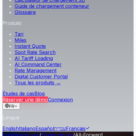
Calculateur de chargement 3D
Guide de chargement conteneur
Glossaire
Produits
Tari
Miles
Instant Quote
Spot Rate Search
AI Tariff Loading
AI Command Center
Rate Management
Digital Customer Portal
Tous les produits →
Études de cas
Blog
Réserver une démo
Connexion
FR
Langue
English
Italiano
Español
עברית
Français
Freightools.com
/
Études de cas
/
All-Forward