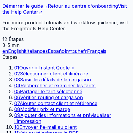
Démarrer le guide
→
Retour au centre d'onboarding
Visit
the Help Center
↗
For more product tutorials and workflow guidance, visit
the Freightools Help Center.
12
Étapes
3–5 min
en
English
it
Italiano
es
Español
עברית
he
fr
Français
Créer et envoyer un devis
depuis « In
Étapes
01
Ouvrir « Instant Quote »
02
Sélectionner client et itinéraire
03
Saisir les détails de la cargaison
04
Rechercher et examiner les tarifs
05
Partager le tarif sélectionné
06
Vérifier routing et cargaison
07
Ajouter contact client et référence
08
Modifier prix et marge
09
Ajouter des informations et prévisualiser
l'impression
10
Envoyer l'e-mail au client
11
Voir ou télécharger le PDF