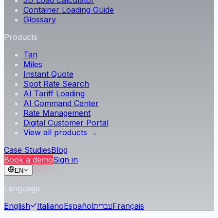
3D Load Calculator
Container Loading Guide
Glossary
Products
Tari
Miles
Instant Quote
Spot Rate Search
AI Tariff Loading
AI Command Center
Rate Management
Digital Customer Portal
View all products →
Case Studies
Blog
Book a demo
Sign in
EN
Language
English
Italiano
Español
עברית
Français