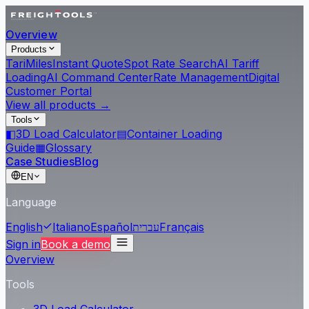
Overview
Products
Tari
Miles
Instant Quote
Spot Rate Search
AI Tariff
Loading
AI Command Center
Rate Management
Digital
Customer Portal
View all products →
Tools
◧
3D Load Calculator
▤
Container Loading
Guide
▦
Glossary
Case Studies
Blog
EN
Language
English
Italiano
Español
עברית
Français
Sign in
Book a demo
Overview
Tools