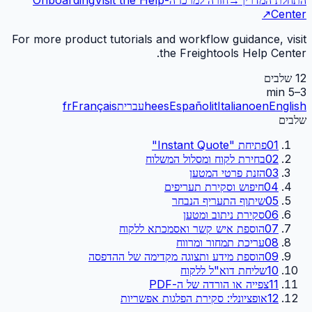
↗
Center
For more product tutorials and workflow guidance, visit
the Freightools Help Center.
12
שלבים
3–5 min
English
en
Italiano
it
Español
es
he
עברית
Français
fr
יצירה ושליחה של הצעת מחיר
מתוך "Instant Quote"
שלבים
01
פתיחת "Instant Quote"
02
בחירת לקוח ומסלול המשלוח
03
הזנת פרטי המטען
04
חיפוש וסקירת תעריפים
05
שיתוף התעריף הנבחר
06
סקירת ניתוב ומטען
07
הוספת איש קשר ואסמכתא ללקוח
08
עריכת תמחור ומרווח
09
הוספת מידע ותצוגה מקדימה של ההדפסה
10
שליחת דוא"ל ללקוח
11
צפייה או הורדה של ה-PDF
12
אופציונלי: סקירת הפלגות אפשריות