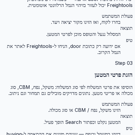
Freightools יכול לעזור בזיהוי הנמל הרלוונטי אוטומטית.
פעולת המשתמש
בחרו לקוח, ואז הזינו מקור יציאה ויעד.
תוצאה
המסלול ננעל והטופס מוכן לפרטי המטען.
טיפ
אם ידועה רק כתובת door, הניחו ל-Freightools לאתר את
הנמל הקרוב.
Step
03
הזנת פרטי המטען
הוסיפו את פרטי המשלוח לפי סוג המשלוח: משקל, נפח, CBM, סוג
מכולה או פריטי מטען. נתונים מדויקים מובילים גם תמחור וגם ניתוב.
פעולת המשתמש
הזינו משקל, נפח / CBM או סוג מכולה.
תוצאה
המטען נקלט וכפתור Search הופך פעיל.
טיפ
דייקו במשקל ובנפח — שניהם מזינים את ההתאמה ל-buying