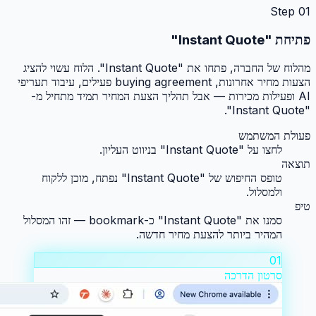
Step
01
פתיחת "Instant Quote"
מהלוח של החברה, פתחו את "Instant Quote". הלוח עשוי להציג
הצעות מחיר אחרונות, buying agreement פעילים, עיבוד תעריפי
AI ופעילות מכירות — אבל תהליך הצעת המחיר תמיד מתחיל מ-
"Instant Quote".
פעולת המשתמש
לחצו על "Instant Quote" בניווט העליון.
תוצאה
טופס החיפוש של "Instant Quote" נפתח, מוכן ללקוח
ולמסלול.
טיפ
סמנו את "Instant Quote" כ-bookmark — זהו המסלול
המהיר ביותר להצעת מחיר חדשה.
01
סרטון הדרכה