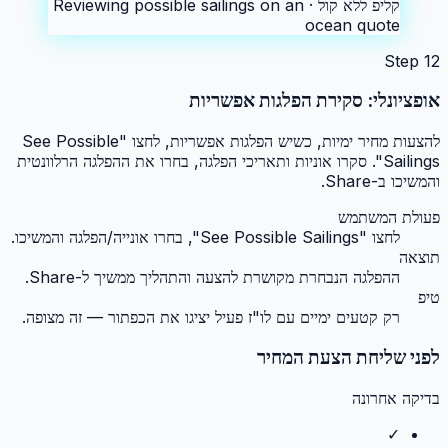
קליפ ללא קול ·
Reviewing possible sailings on an
ocean quote
Step
12
אופציונלי: סקירת הפלגות אפשריות
להצעות מחיר ימיות, כשיש הפלגות אפשריות, לחצו "See Possible
Sailings". סקרו אוניות ותאריכי הפלגה, בחרו את ההפלגה הרלוונטית
והמשיכו ב-Share.
פעולת המשתמש
לחצו "See Possible Sailings", בחרו אונייה/הפלגה והמשיכו.
תוצאה
ההפלגה הנבחרת מקושרת להצעה והתהליך ממשיך ל-Share.
טיפ
רק קטעים ימיים עם לו"ז פעיל יציגו את הכפתור — זה מצופה.
לפני שליחת הצעת המחיר
בדיקה אחרונה
✓