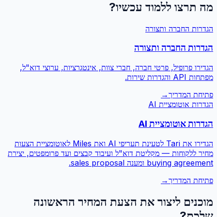
מה תרצו ללמוד עכשיו?
הגדרות החברה ותצורה
הגדרות החברה ותצורה
הגדירו פרופיל, פרטי חברה, חברי צוות, אינטגרציות, ערוצי דוא"ל,
מפתחות API והגדרות שירות.
פתיחת המדריך
→
הגדרות אוטומציית AI
הגדרות אוטומציית AI
הגדירו את Tari לטעינת תעריפי AI ואת Miles לאוטומציית הצעות
מחיר ללקוחות — מקליטת דוא"ל ועיבוד קבצים ועד פרומפטים, יצירת
buying agreement ומענה sales proposal.
פתיחת המדריך
→
מוכנים ליצור
את הצעת המחיר הראשונה
שלכם?