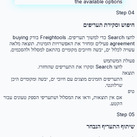
the available options
Step
04
חיפוש וסקירת תעריפים
לחצו Search כדי למשוך תעריפים. Freightools בודק buying
agreement פעילים ומחזיר את האפשרויות הזמינות. תוצאה מלאה
עשויה לכלול ים, יבשה וחיובים מקומיים בהתאם למסלול ולהסכמים.
פעולת המשתמש
לחצו Search וסקרו את התעריפים שהוחזרו.
תוצאה
התעריפים הזמינים מוצגים עם חיובי ים, יבשה ומקומיים היכן
שרלוונטי.
טיפ
אם אין תוצאות, ודאו את המסלול ושתעריפי הספק טעונים עבור
הקטע.
Step
05
שיתוף התעריף הנבחר