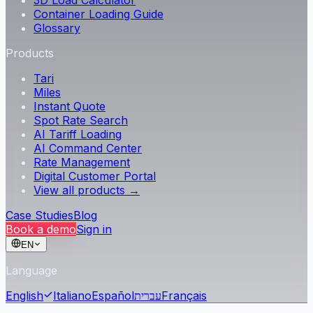
3D Load Calculator
Container Loading Guide
Glossary
Products
Tari
Miles
Instant Quote
Spot Rate Search
AI Tariff Loading
AI Command Center
Rate Management
Digital Customer Portal
View all products →
Case Studies
Blog
Book a demo
Sign in
EN
Language
Français
עברית
Español
Italiano
English