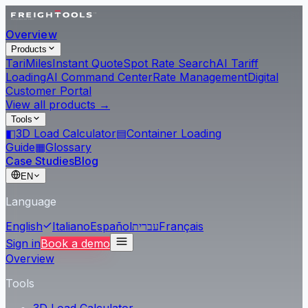
Overview
Products
Tari
Miles
Instant Quote
Spot Rate Search
AI Tariff
Loading
AI Command Center
Rate Management
Digital
Customer Portal
View all products →
Tools
◧
3D Load Calculator
▤
Container Loading
Guide
▦
Glossary
Case Studies
Blog
EN
Language
Français
עברית
Español
Italiano
English
Sign in
Book a demo
Overview
Tools