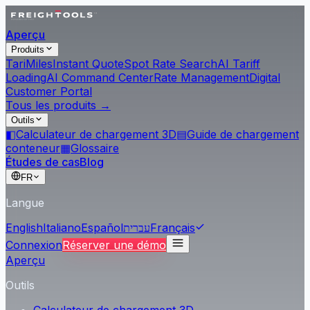
Aperçu
Produits
Tari
Miles
Instant Quote
Spot Rate Search
AI Tariff
Loading
AI Command Center
Rate Management
Digital
Customer Portal
Tous les produits →
Outils
◧
Calculateur de chargement 3D
▤
Guide de chargement
conteneur
▦
Glossaire
Études de cas
Blog
FR
Langue
English
Italiano
Español
עברית
Français
Connexion
Réserver une démo
Aperçu
Outils