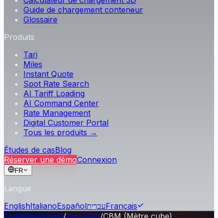
Calculateur de chargement 3D
Guide de chargement conteneur
Glossaire
Produits
Tari
Miles
Instant Quote
Spot Rate Search
AI Tariff Loading
AI Command Center
Rate Management
Digital Customer Portal
Tous les produits →
Études de cas
Blog
Réserver une démo
Connexion
FR
Langue
English
Italiano
Español
עברית
Français
Freightools.com
/
Glossaire
/
CBM (Mètre cube)