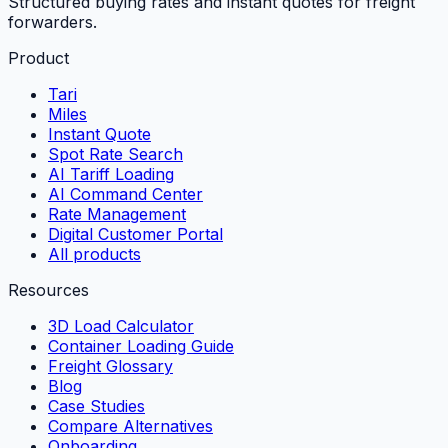
Structured buying rates and instant quotes for freight
forwarders.
Product
Tari
Miles
Instant Quote
Spot Rate Search
AI Tariff Loading
AI Command Center
Rate Management
Digital Customer Portal
All products
Resources
3D Load Calculator
Container Loading Guide
Freight Glossary
Blog
Case Studies
Compare Alternatives
Onboarding