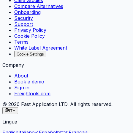
Case Studies
Compare Alternatives
Onboarding
Security
Support
Privacy Policy
Cookie Policy
Terms
White Label Agreement
Cookie Settings
Company
About
Book a demo
Sign in
Freightools.com
©
2026
Fast Application LTD. All rights reserved.
IT
Lingua
English
Italiano
Español
עברית
Français