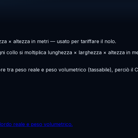
a × altezza in metri — usato per tariffare il nolo.
ni collo si moltiplica lunghezza × larghezza × altezza in metr
ore tra peso reale e peso volumetrico (tassabile), perciò il
o lordo reale e peso volumetrico.