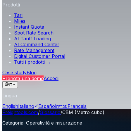
Prodotti
Tari
Miles
Instant Quote
Spot Rate Search
AI Tariff Loading
AI Command Center
Rate Management
Digital Customer Portal
Tutti i prodotti →
Case study
Blog
Prenota una demo
Accedi
IT
Lingua
English
Italiano
Español
עברית
Français
Freightools.com
/
Glossario
/
CBM (Metro cubo)
Categoria
:
Operatività e misurazione