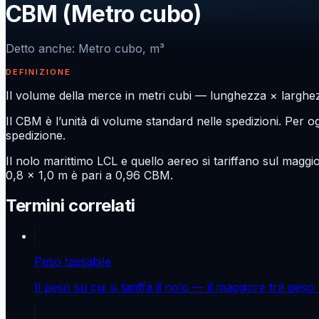
CBM (Metro cubo)
Detto anche
:
Metro cubo, m³
DEFINIZIONE
Il volume della merce in metri cubi — lunghezza × larghezz
Il CBM è l’unità di volume standard nelle spedizioni. Per og
spedizione.
Il nolo marittimo LCL e quello aereo si tariffano sul maggi
0,8 × 1,0 m è pari a 0,96 CBM.
Termini correlati
Peso tassabile
Il peso su cui si tariffa il nolo — il maggiore tra pes