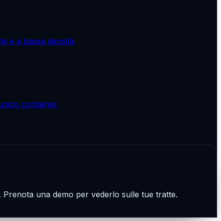
e e a bassa densità.
unico container.
ce. Prenota una demo per vederlo sulle tue tratte.