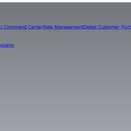
AI Command Center
Rate Management
Digital Customer Port
ossario