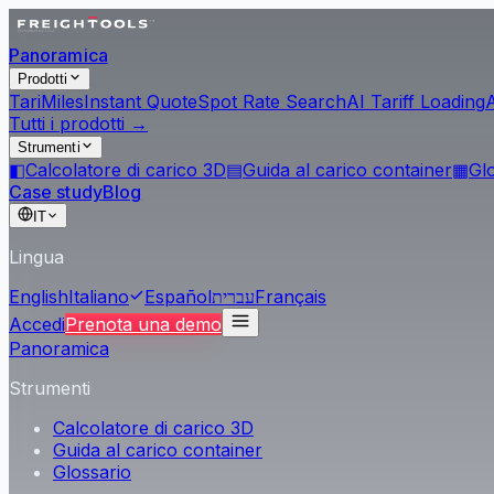
Panoramica
Prodotti
Tari
Miles
Instant Quote
Spot Rate Search
AI Tariff Loading
Tutti i prodotti →
Strumenti
◧
Calcolatore di carico 3D
▤
Guida al carico container
▦
Gl
Case study
Blog
IT
Lingua
English
Italiano
Español
עברית
Français
Accedi
Prenota una demo
Panoramica
Strumenti
Calcolatore di carico 3D
Guida al carico container
Glossario