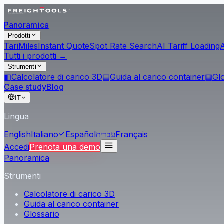
Panoramica
Prodotti
Tari
Miles
Instant Quote
Spot Rate Search
AI Tariff Loading
Tutti i prodotti →
Strumenti
◧
Calcolatore di carico 3D
▤
Guida al carico container
▦
Gl
Case study
Blog
IT
Lingua
English
Italiano
Español
עברית
Français
Accedi
Prenota una demo
Panoramica
Strumenti
Calcolatore di carico 3D
Guida al carico container
Glossario