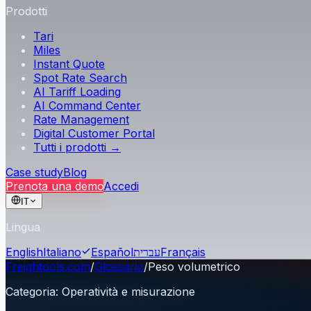
Prodotti
Tari
Miles
Instant Quote
Spot Rate Search
AI Tariff Loading
AI Command Center
Rate Management
Digital Customer Portal
Tutti i prodotti →
Case study
Blog
Prenota una demo
Accedi
IT
Lingua
English
Italiano
Español
עברית
Français
Freightools.com
/
Glossario
/
Peso volumetrico
Categoria
:
Operatività e misurazione