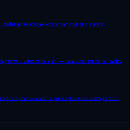
 pallet ed eventuale container o unità di carico.
ghezza × altezza in metri — usato per tariffare il nolo.
ffidabile, ma la modalità più costosa per chilogrammo.