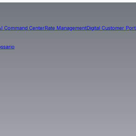
AI Command Center
Rate Management
Digital Customer Port
ossario