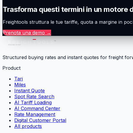
Trasforma questi termini in un motore 
Freightools struttura le tue tariffe, quota a margine in poc
Prenota una demo
→
Structured buying rates and instant quotes for freight fo
Product
Tari
Miles
Instant Quote
Spot Rate Search
AI Tariff Loading
AI Command Center
Rate Management
Digital Customer Portal
All products