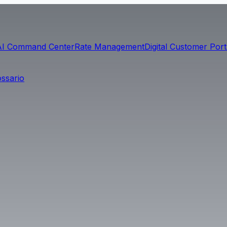
AI Command Center
Rate Management
Digital Customer Port
ossario