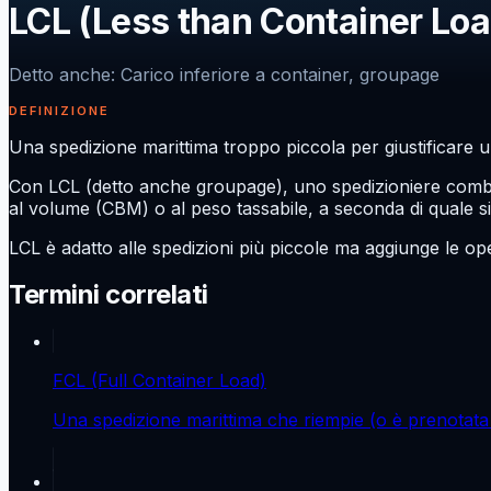
LCL (Less than Container Loa
Detto anche
:
Carico inferiore a container, groupage
DEFINIZIONE
Una spedizione marittima troppo piccola per giustificare u
Con LCL (detto anche groupage), uno spedizioniere combina
al volume (CBM) o al peso tassabile, a seconda di quale s
LCL è adatto alle spedizioni più piccole ma aggiunge le ope
Termini correlati
FCL (Full Container Load)
Una spedizione marittima che riempie (o è prenotata p