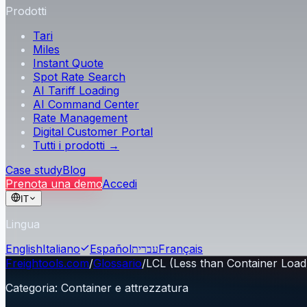
Prodotti
Tari
Miles
Instant Quote
Spot Rate Search
AI Tariff Loading
AI Command Center
Rate Management
Digital Customer Portal
Tutti i prodotti →
Case study
Blog
Prenota una demo
Accedi
IT
Lingua
English
Italiano
Español
עברית
Français
Freightools.com
/
Glossario
/
LCL (Less than Container Load
Categoria
:
Container e attrezzatura