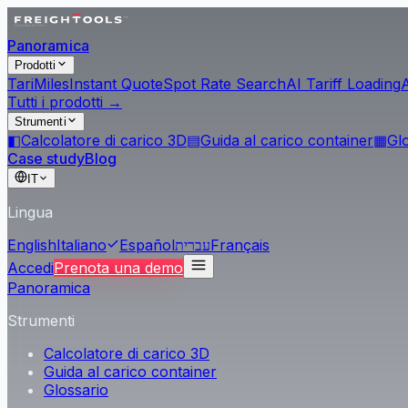
Panoramica
Prodotti
Tari
Miles
Instant Quote
Spot Rate Search
AI Tariff Loading
Tutti i prodotti →
Strumenti
◧
Calcolatore di carico 3D
▤
Guida al carico container
▦
Gl
Case study
Blog
IT
Lingua
English
Italiano
Español
עברית
Français
Accedi
Prenota una demo
Panoramica
Strumenti
Calcolatore di carico 3D
Guida al carico container
Glossario