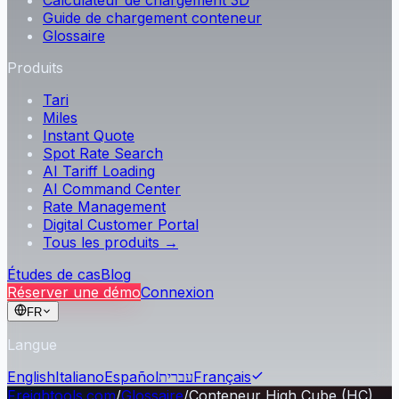
Calculateur de chargement 3D
Guide de chargement conteneur
Glossaire
Produits
Tari
Miles
Instant Quote
Spot Rate Search
AI Tariff Loading
AI Command Center
Rate Management
Digital Customer Portal
Tous les produits →
Études de cas
Blog
Réserver une démo
Connexion
FR
Langue
English
Italiano
Español
עברית
Français
Freightools.com
/
Glossaire
/
Conteneur High Cube (HC)