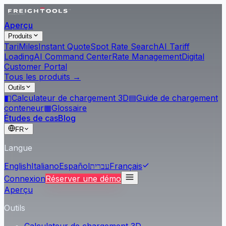
Aperçu
Produits
Tari
Miles
Instant Quote
Spot Rate Search
AI Tariff
Loading
AI Command Center
Rate Management
Digital
Customer Portal
Tous les produits →
Outils
◧
Calculateur de chargement 3D
▤
Guide de chargement
conteneur
▦
Glossaire
Études de cas
Blog
FR
Langue
English
Italiano
Español
עברית
Français
Connexion
Réserver une démo
Aperçu
Outils