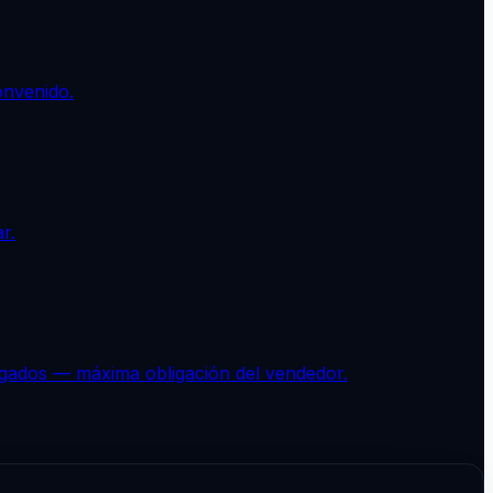
onvenido.
r.
agados — máxima obligación del vendedor.