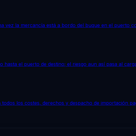
a vez la mercancía está a bordo del buque en el puerto c
 hasta el puerto de destino; el riesgo aun así pasa al carga
n todos los costes, derechos y despacho de importación p