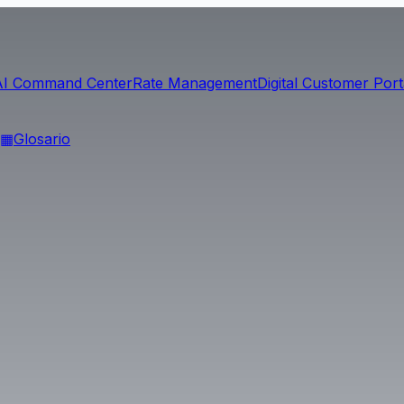
AI Command Center
Rate Management
Digital Customer Port
▦
Glosario