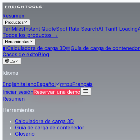
Resumen
Productos
Tari
Miles
Instant Quote
Spot Rate Search
AI Tariff Loading
Todos los productos →
Herramientas
◧
Calculadora de carga 3D
▤
Guía de carga de contenedor
Casos de éxito
Blog
ES
Idioma
English
Italiano
Español
עברית
Français
Iniciar sesión
Reservar una demo
Resumen
Herramientas
Calculadora de carga 3D
Guía de carga de contenedor
Glosario