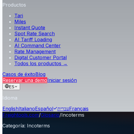
Productos
Tari
Miles
Instant Quote
Spot Rate Search
AI Tariff Loading
AI Command Center
Rate Management
Digital Customer Portal
Todos los productos →
Casos de éxito
Blog
Reservar una demo
Iniciar sesión
ES
Idioma
English
Italiano
Español
עברית
Français
Freightools.com
/
Glosario
/
Incoterms
Categoría
:
Incoterms