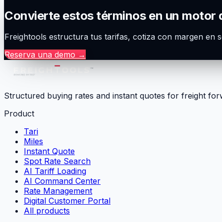
Convierte estos términos en un motor 
Freightools estructura tus tarifas, cotiza con margen en 
Reserva una demo
→
Structured buying rates and instant quotes for freight fo
Product
Tari
Miles
Instant Quote
Spot Rate Search
AI Tariff Loading
AI Command Center
Rate Management
Digital Customer Portal
All products