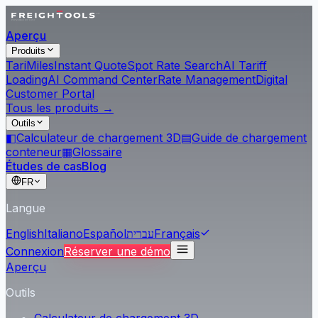
Aperçu
Produits
Tari
Miles
Instant Quote
Spot Rate Search
AI Tariff
Loading
AI Command Center
Rate Management
Digital
Customer Portal
Tous les produits →
Outils
◧
Calculateur de chargement 3D
▤
Guide de chargement
conteneur
▦
Glossaire
Études de cas
Blog
FR
Langue
English
Italiano
Español
עברית
Français
Connexion
Réserver une démo
Aperçu
Outils