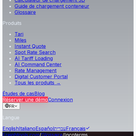
Calculateur de chargement 3D
Guide de chargement conteneur
Glossaire
Produits
Tari
Miles
Instant Quote
Spot Rate Search
AI Tariff Loading
AI Command Center
Rate Management
Digital Customer Portal
Tous les produits →
Études de cas
Blog
Réserver une démo
Connexion
FR
Langue
English
Italiano
Español
עברית
Français
Freightools.com
/
Glossaire
/
Incoterms