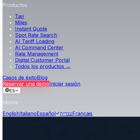
Productos
Tari
Miles
Instant Quote
Spot Rate Search
AI Tariff Loading
AI Command Center
Rate Management
Digital Customer Portal
Todos los productos →
Casos de éxito
Blog
Reservar una demo
Iniciar sesión
ES
Idioma
English
Italiano
Español
עברית
Français