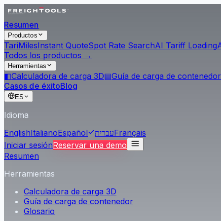
Resumen
Productos
Tari
Miles
Instant Quote
Spot Rate Search
AI Tariff Loading
Todos los productos →
Herramientas
◧
Calculadora de carga 3D
▤
Guía de carga de contenedor
Casos de éxito
Blog
ES
Idioma
English
Italiano
Español
עברית
Français
Iniciar sesión
Reservar una demo
Resumen
Herramientas
Calculadora de carga 3D
Guía de carga de contenedor
Glosario