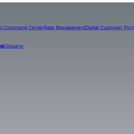
AI Command Center
Rate Management
Digital Customer Port
▦
Glosario