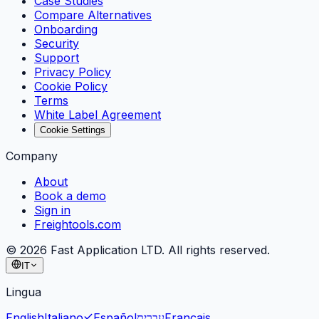
Case Studies
Compare Alternatives
Onboarding
Security
Support
Privacy Policy
Cookie Policy
Terms
White Label Agreement
Cookie Settings
Company
About
Book a demo
Sign in
Freightools.com
©
2026
Fast Application LTD. All rights reserved.
IT
Lingua
English
Italiano
Español
עברית
Français