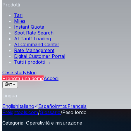
Prodotti
Tari
Miles
Instant Quote
Spot Rate Search
AI Tariff Loading
AI Command Center
Rate Management
Digital Customer Portal
Tutti i prodotti →
Case study
Blog
Prenota una demo
Accedi
IT
Lingua
English
Italiano
Español
עברית
Français
Freightools.com
/
Glossario
/
Peso lordo
Categoria
:
Operatività e misurazione