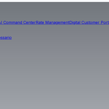
AI Command Center
Rate Management
Digital Customer Port
ossario