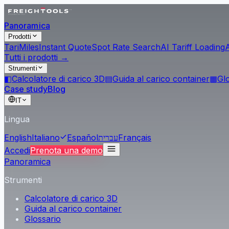
Panoramica
Prodotti
Tari
Miles
Instant Quote
Spot Rate Search
AI Tariff Loading
Tutti i prodotti →
Strumenti
◧
Calcolatore di carico 3D
▤
Guida al carico container
▦
Gl
Case study
Blog
IT
Lingua
English
Italiano
Español
עברית
Français
Accedi
Prenota una demo
Panoramica
Strumenti
Calcolatore di carico 3D
Guida al carico container
Glossario