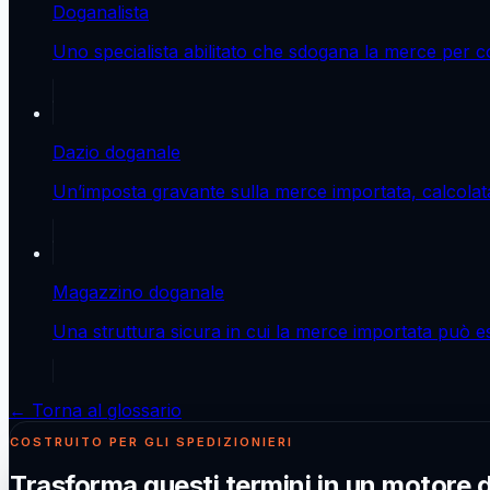
Doganalista
Uno specialista abilitato che sdogana la merce per co
Dazio doganale
Un’imposta gravante sulla merce importata, calcolata 
Magazzino doganale
Una struttura sicura in cui la merce importata può e
← Torna al glossario
COSTRUITO PER GLI SPEDIZIONIERI
Trasforma questi termini in un motore 