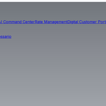
AI Command Center
Rate Management
Digital Customer Port
ossario