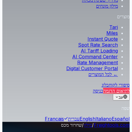
מדריך טעינת מכולה
מילון מונחים
מוצרים
Tari
Miles
Instant Quote
Spot Rate Search
AI Tariff Loading
AI Command Center
Rate Management
Digital Customer Portal
← לכל המוצרים
סיפורי לקוח
בלוג
לתיאום הדגמה
כניסה
עב
שפה
Español
Italiano
English
עברית
Français
Freightools.com
/
מילון
/
שחרור מכס