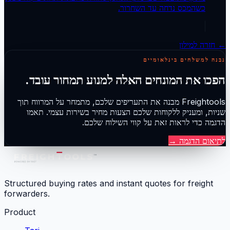
כשהמכס נדחה עד השחרור.
← חזרה למילון
נבנה למשלחים בינלאומיים
הפכו את המונחים האלה למנוע תמחור עובד.
Freightools מבנה את התעריפים שלכם, מתמחר על המרווח תוך
שניות, ומעניק ללקוחות שלכם הצעות מחיר בשירות עצמי. תאמו
הדגמה כדי לראות זאת על קווי השילוח שלכם.
לתיאום הדגמה
→
Structured buying rates and instant quotes for freight
forwarders.
Product