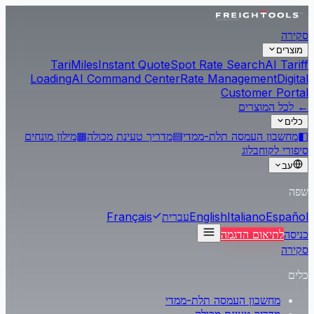
סקירה
מוצרים
Tari
Miles
Instant Quote
Spot Rate Search
AI Tariff
Loading
AI Command Center
Rate Management
Digital
Customer Portal
← לכל המוצרים
כלים
◧
מחשבון העמסה תלת-ממדי
▤
מדריך טעינת מכולה
▦
מילון מונחים
סיפורי לקוח
בלוג
עב
שפה
Español
Italiano
English
עברית
Français
כניסה
לתיאום הדגמה
סקירה
כלים
מחשבון העמסה תלת-ממדי