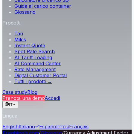
Calcolatore di carico 3D
Guida al carico container
Glossario
Prodotti
Tari
Miles
Instant Quote
Spot Rate Search
AI Tariff Loading
AI Command Center
Rate Management
Digital Customer Portal
Tutti i prodotti →
Case study
Blog
Prenota una demo
Accedi
IT
Lingua
English
Italiano
Español
עברית
Français
Freightools.com
/
Glossario
/
Currency Adjustment Factor