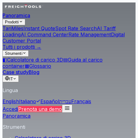
Panoramica
Prodotti
Tari
Miles
Instant Quote
Spot Rate Search
AI Tariff
Loading
AI Command Center
Rate Management
Digital
Customer Portal
Tutti i prodotti →
Strumenti
◧
Calcolatore di carico 3D
▤
Guida al carico
container
▦
Glossario
Case study
Blog
IT
Lingua
English
Italiano
Español
עברית
Français
Accedi
Prenota una demo
Panoramica
Strumenti