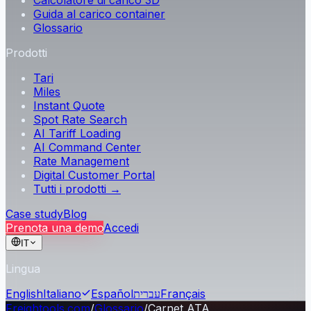
Calcolatore di carico 3D
Guida al carico container
Glossario
Prodotti
Tari
Miles
Instant Quote
Spot Rate Search
AI Tariff Loading
AI Command Center
Rate Management
Digital Customer Portal
Tutti i prodotti →
Case study
Blog
Prenota una demo
Accedi
IT
Lingua
English
Italiano
Español
עברית
Français
Freightools.com
/
Glossario
/
Carnet ATA