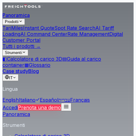
Panoramica
Prodotti
Tari
Miles
Instant Quote
Spot Rate Search
AI Tariff
Loading
AI Command Center
Rate Management
Digital
Customer Portal
Tutti i prodotti →
Strumenti
◧
Calcolatore di carico 3D
▤
Guida al carico
container
▦
Glossario
Case study
Blog
IT
Lingua
English
Italiano
Español
עברית
Français
Accedi
Prenota una demo
Panoramica
Strumenti