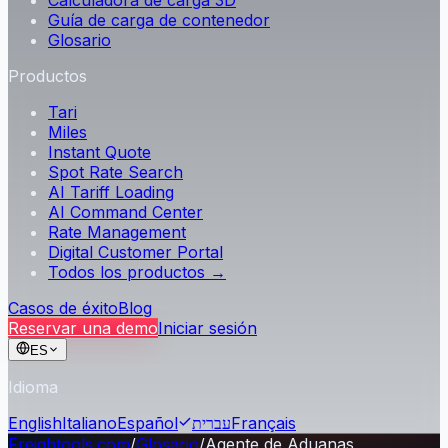
Calculadora de carga 3D
Guía de carga de contenedor
Glosario
Productos
Tari
Miles
Instant Quote
Spot Rate Search
AI Tariff Loading
AI Command Center
Rate Management
Digital Customer Portal
Todos los productos →
Casos de éxito
Blog
Reservar una demo
Iniciar sesión
ES
Idioma
English
Italiano
Español
עברית
Français
Freightools.com
/
Glosario
/
Agente de Aduanas