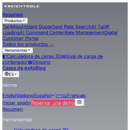
Resumen
Productos
Tari
Miles
Instant Quote
Spot Rate Search
AI Tariff
Loading
AI Command Center
Rate Management
Digital
Customer Portal
Todos los productos →
Herramientas
◧
Calculadora de carga 3D
▤
Guía de carga de
contenedor
▦
Glosario
Casos de éxito
Blog
ES
Idioma
English
Italiano
Español
עברית
Français
Iniciar sesión
Reservar una demo
Resumen
Herramientas