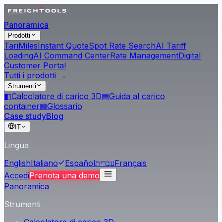
Panoramica
Prodotti
Tari
Miles
Instant Quote
Spot Rate Search
AI Tariff
Loading
AI Command Center
Rate Management
Digital
Customer Portal
Tutti i prodotti →
Strumenti
◧
Calcolatore di carico 3D
▤
Guida al carico
container
▦
Glossario
Case study
Blog
IT
Lingua
English
Italiano
Español
עברית
Français
Accedi
Prenota una demo
Panoramica
Strumenti