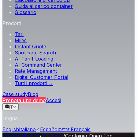
Calcolatore di carico 3D
Guida al carico container
Glossario
Prodotti
Tari
Miles
Instant Quote
Spot Rate Search
AI Tariff Loading
AI Command Center
Rate Management
Digital Customer Portal
Tutti i prodotti →
Case study
Blog
Prenota una demo
Accedi
IT
Lingua
English
Italiano
Español
עברית
Français
Freightools.com
/
Glossario
/
Container Open Top