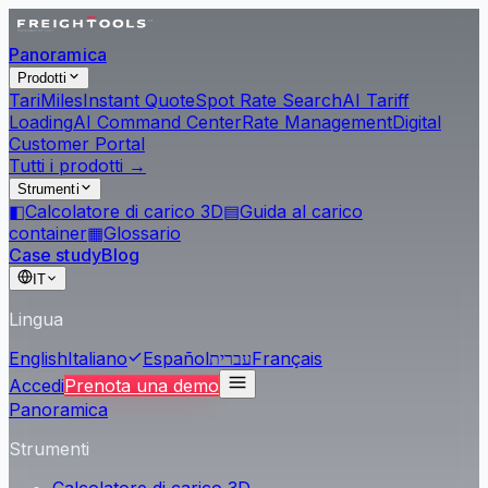
Panoramica
Prodotti
Tari
Miles
Instant Quote
Spot Rate Search
AI Tariff
Loading
AI Command Center
Rate Management
Digital
Customer Portal
Tutti i prodotti →
Strumenti
◧
Calcolatore di carico 3D
▤
Guida al carico
container
▦
Glossario
Case study
Blog
IT
Lingua
English
Italiano
Español
עברית
Français
Accedi
Prenota una demo
Panoramica
Strumenti