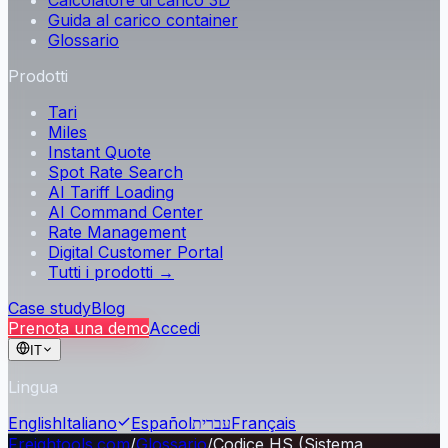
Calcolatore di carico 3D
Guida al carico container
Glossario
Prodotti
Tari
Miles
Instant Quote
Spot Rate Search
AI Tariff Loading
AI Command Center
Rate Management
Digital Customer Portal
Tutti i prodotti →
Case study
Blog
Prenota una demo
Accedi
IT
Lingua
English
Italiano
Español
עברית
Français
Freightools.com
/
Glossario
/
Codice HS (Sistema