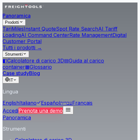
Panoramica
Prodotti
Tari
Miles
Instant Quote
Spot Rate Search
AI Tariff
Loading
AI Command Center
Rate Management
Digital
Customer Portal
Tutti i prodotti →
Strumenti
◧
Calcolatore di carico 3D
▤
Guida al carico
container
▦
Glossario
Case study
Blog
IT
Lingua
English
Italiano
Español
עברית
Français
Accedi
Prenota una demo
Panoramica
Strumenti