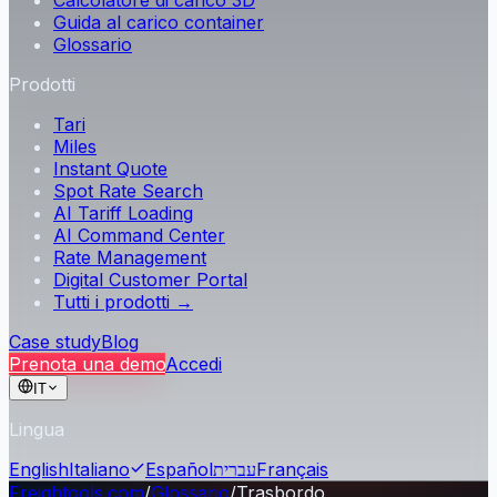
Calcolatore di carico 3D
Guida al carico container
Glossario
Prodotti
Tari
Miles
Instant Quote
Spot Rate Search
AI Tariff Loading
AI Command Center
Rate Management
Digital Customer Portal
Tutti i prodotti →
Case study
Blog
Prenota una demo
Accedi
IT
Lingua
English
Italiano
Español
עברית
Français
Freightools.com
/
Glossario
/
Trasbordo