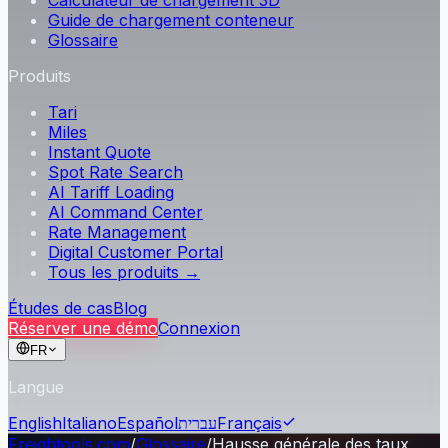
Calculateur de chargement 3D
Guide de chargement conteneur
Glossaire
Produits
Tari
Miles
Instant Quote
Spot Rate Search
AI Tariff Loading
AI Command Center
Rate Management
Digital Customer Portal
Tous les produits →
Études de cas
Blog
Réserver une démo
Connexion
FR
Langue
English
Italiano
Español
עברית
Français
Freightools.com
/
Glossaire
/
Hausse générale des taux