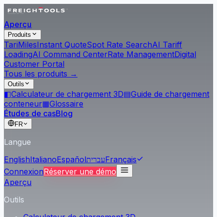
Aperçu
Produits
Tari
Miles
Instant Quote
Spot Rate Search
AI Tariff
Loading
AI Command Center
Rate Management
Digital
Customer Portal
Tous les produits →
Outils
◧
Calculateur de chargement 3D
▤
Guide de chargement
conteneur
▦
Glossaire
Études de cas
Blog
FR
Langue
English
Italiano
Español
עברית
Français
Connexion
Réserver une démo
Aperçu
Outils