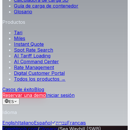
Calculadora de carga 3D
Guía de carga de contenedor
Glosario
Productos
Tari
Miles
Instant Quote
Spot Rate Search
AI Tariff Loading
AI Command Center
Rate Management
Digital Customer Portal
Todos los productos →
Casos de éxito
Blog
Reservar una demo
Iniciar sesión
ES
Idioma
English
Italiano
Español
עברית
Français
Freightools.com
/
Glosario
/
Sea Waybill (SWB)