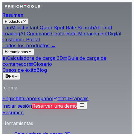
Resumen
Productos
Tari
Miles
Instant Quote
Spot Rate Search
AI Tariff
Loading
AI Command Center
Rate Management
Digital
Customer Portal
Todos los productos →
Herramientas
◧
Calculadora de carga 3D
▤
Guía de carga de
contenedor
▦
Glosario
Casos de éxito
Blog
ES
Idioma
English
Italiano
Español
עברית
Français
Iniciar sesión
Reservar una demo
Resumen
Herramientas