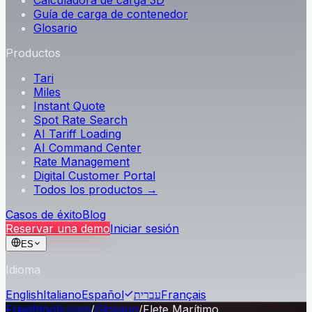
Calculadora de carga 3D
Guía de carga de contenedor
Glosario
Productos
Tari
Miles
Instant Quote
Spot Rate Search
AI Tariff Loading
AI Command Center
Rate Management
Digital Customer Portal
Todos los productos →
Casos de éxito
Blog
Reservar una demo
Iniciar sesión
ES
Idioma
English
Italiano
Español
עברית
Français
Freightools.com
/
Glosario
/
Flete Marítimo