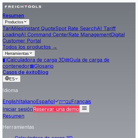
Resumen
Productos
Tari
Miles
Instant Quote
Spot Rate Search
AI Tariff
Loading
AI Command Center
Rate Management
Digital
Customer Portal
Todos los productos →
Herramientas
◧
Calculadora de carga 3D
▤
Guía de carga de
contenedor
▦
Glosario
Casos de éxito
Blog
ES
Idioma
English
Italiano
Español
עברית
Français
Iniciar sesión
Reservar una demo
Resumen
Herramientas