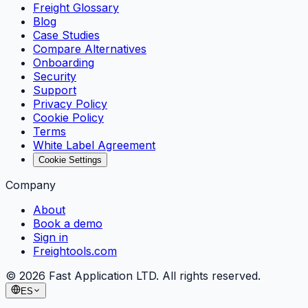
Freight Glossary
Blog
Case Studies
Compare Alternatives
Onboarding
Security
Support
Privacy Policy
Cookie Policy
Terms
White Label Agreement
Cookie Settings
Company
About
Book a demo
Sign in
Freightools.com
©
2026
Fast Application LTD. All rights reserved.
ES