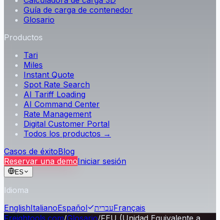
Calculadora de carga 3D
Guía de carga de contenedor
Glosario
Productos
Tari
Miles
Instant Quote
Spot Rate Search
AI Tariff Loading
AI Command Center
Rate Management
Digital Customer Portal
Todos los productos →
Casos de éxito
Blog
Reservar una demo
Iniciar sesión
ES
Idioma
English
Italiano
Español
עברית
Français
Freightools.com
/
Glosario
/
FEU (Unidad Equivalente a