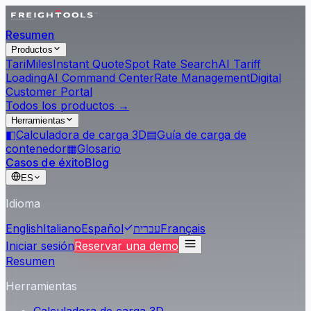
Resumen
Productos
Tari
Miles
Instant Quote
Spot Rate Search
AI Tariff
Loading
AI Command Center
Rate Management
Digital
Customer Portal
Todos los productos →
Herramientas
◧
Calculadora de carga 3D
▤
Guía de carga de
contenedor
▦
Glosario
Casos de éxito
Blog
ES
Idioma
English
Italiano
Español
עברית
Français
Iniciar sesión
Reservar una demo
Resumen
Herramientas