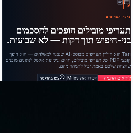
בינת תעריפים
תעריפי מובילים הופכים להסכמים
בני-חיפוש תוך דקות — לא שבועות.
Tari הוא חילוץ תעריפים מבוסס-AI שנבנה למשלחים — הוא הופך
קובצי PDF של תעריפי מובילים, חוזים וגיליונות אקסל לנתונים מובנים
שהצוות שלכם באמת יכול לתמחר מהם.
לתיאום הדגמה
→
הכירו את Miles
צפו בהדגמה