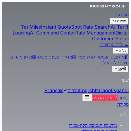
סקירה
מוצרים
Tari
Miles
Instant Quote
Spot Rate Search
AI Tariff
Loading
AI Command Center
Rate Management
Digital
Customer Portal
← לכל המוצרים
כלים
◧
מחשבון העמסה תלת-ממדי
▤
מדריך טעינת מכולה
▦
מילון מונחים
סיפורי לקוח
בלוג
עב
שפה
Español
Italiano
English
עברית
Français
כניסה
לתיאום הדגמה
סקירה
כלים
מחשבון העמסה תלת-ממדי