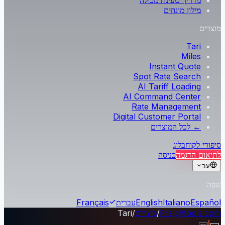
מדריך טעינת מכולה
מילון מונחים
מוצרים
Tari
Miles
Instant Quote
Spot Rate Search
AI Tariff Loading
AI Command Center
Rate Management
Digital Customer Portal
← לכל המוצרים
סיפורי לקוח
בלוג
לתיאום הדגמה
כניסה
עב
שפה
Español
Italiano
English
עברית
Français
Freightools.com
/
מוצרים
/
Tari