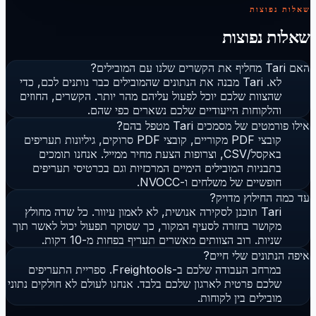
שאלות נפוצות
שאלות נפוצות
האם Tari מחליף את הקשרים שלנו עם המובילים?
לא. Tari מבנה את הנתונים שהמובילים כבר נותנים לכם, כדי
שהצוות שלכם יוכל לפעול עליהם מהר יותר. הקשרים, החוזים
והלקוחות הייעודיים שלכם נשארים כפי שהם.
אילו פורמטים של מסמכים Tari מטפל בהם?
קובצי PDF מקוריים, קובצי PDF סרוקים, גיליונות תעריפים
באקסל/CSV, וצרופות הצעת מחיר ממייל. אנחנו תומכים
בתבניות המובילים הימיים המרכזיות וגם בכרטיסי תעריפים
חופשיים של משלחים ו-NVOCC.
עד כמה החילוץ מדויק?
Tari תוכנן לסקירה אנושית, לא לאמון עיוור. כל שדה מחולץ
מקושר בחזרה לסעיף המקור, כך שסוקר תפעול יכול לאשר תוך
שניות. רוב הצוותים מאשרים תעריף בפחות מ-10 דקות.
איפה הנתונים שלי חיים?
במרחב העבודה שלכם ב-Freightools. ספריית התעריפים
שלכם פרטית לארגון שלכם בלבד. אנחנו לעולם לא חולקים נתוני
מובילים בין לקוחות.