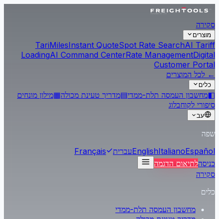
סקירה
מוצרים
Tari
Miles
Instant Quote
Spot Rate Search
AI Tariff
Loading
AI Command Center
Rate Management
Digital
Customer Portal
← לכל המוצרים
כלים
◧
מחשבון העמסה תלת-ממדי
▤
מדריך טעינת מכולה
▦
מילון מונחים
סיפורי לקוח
בלוג
עב
שפה
Español
Italiano
English
עברית
Français
כניסה
לתיאום הדגמה
סקירה
כלים
מחשבון העמסה תלת-ממדי