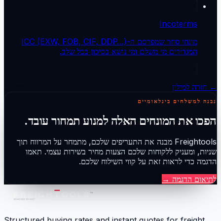
Incoterms
מונחי סחר שמפרסם ה-ICC (EXW, FOB, CIF, DDP…)
המגדירים מי משלם ומי נושא בסיכון בכל שלב.
← חזרה למילון
נבנה למשלחים בינלאומיים
הפכו את המונחים האלה למנוע תמחור עובד.
Freightools מבנה את התעריפים שלכם, מתמחר על המרווח תוך
שניות, ומעניק ללקוחות שלכם הצעות מחיר בשירות עצמי. תאמו
הדגמה כדי לראות זאת על קווי השילוח שלכם.
לתיאום הדגמה
→
Structured buying rates and instant quotes for freight