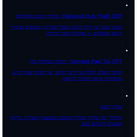
DDP (Delivered Duty Paid · מסירה ומכס משולמים)
המוכר מוסר עד דלת הקונה כשכל העלויות, המכסים ושחרור
היבוא משולמים — מחויבות מוכר מרבית.
CPT (Carriage Paid To · הובלה משולמת עד)
המוכר משלם הובלה עד היעד הנקוב, אך הסיכון עובר ברגע
שהסחורה מגיעה למוביל הראשון.
שחרור מכס
התהליך של שחרור סחורה מהמכס באמצעות הצהרה, בדיקת
מסמכים ותשלום מכס.