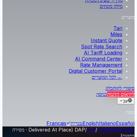
מדריך טעינת מכולה
מילון מונחים
מוצרים
Tari
Miles
Instant Quote
Spot Rate Search
AI Tariff Loading
AI Command Center
Rate Management
Digital Customer Portal
← לכל המוצרים
סיפורי לקוח
בלוג
לתיאום הדגמה
כניסה
עב
שפה
Español
Italiano
English
עברית
Français
Freightools.com
/
מילון
/
DAP (Delivered At Place · מסירה
במקום)