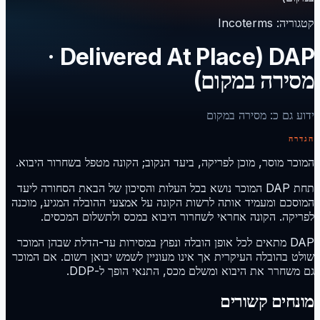
קטגוריה
:
Incoterms
DAP (Delivered At Place ·
מסירה במקום)
ידוע גם כ
:
מסירה במקום
הגדרה
המוכר מוסר, מוכן לפריקה, ביעד הנקוב; הקונה מטפל בשחרור היבוא.
תחת DAP המוכר נושא בכל העלות והסיכון של הבאת הסחורה ליעד
המוסכם ומעמיד אותה לרשות הקונה על אמצעי ההובלה המגיע, מוכנה
לפריקה. הקונה אחראי לשחרור היבוא במכס ולתשלום המכסים.
DAP מתאים לכל אופן הובלה ונפוץ במסירות עד-הדלת שבהן המוכר
שולט בהובלה העיקרית אך אינו מעוניין לשמש יבואן רשום. אם המוכר
גם משחרר את היבוא ומשלם מכס, התנאי הופך ל-DDP.
מונחים קשורים