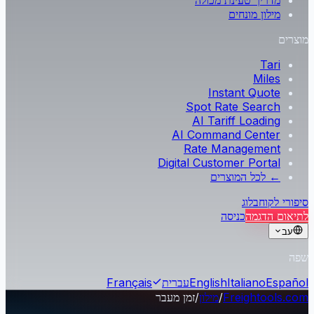
מדריך טעינת מכולה
מילון מונחים
מוצרים
Tari
Miles
Instant Quote
Spot Rate Search
AI Tariff Loading
AI Command Center
Rate Management
Digital Customer Portal
← לכל המוצרים
סיפורי לקוח
בלוג
לתיאום הדגמה
כניסה
עב
שפה
Español
Italiano
English
עברית
Français
Freightools.com
/
מילון
/
זמן מעבר