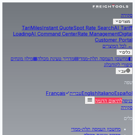
סקירה
מוצרים
Tari
Miles
Instant Quote
Spot Rate Search
AI Tariff
Loading
AI Command Center
Rate Management
Digital
Customer Portal
← לכל המוצרים
כלים
◧
מחשבון העמסה תלת-ממדי
▤
מדריך טעינת מכולה
▦
מילון מונחים
סיפורי לקוח
בלוג
עב
שפה
Español
Italiano
English
עברית
Français
כניסה
לתיאום הדגמה
סקירה
כלים
מחשבון העמסה תלת-ממדי