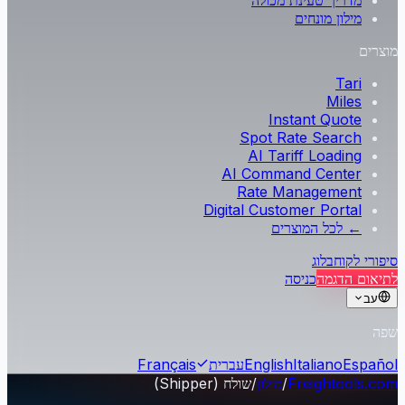
מדריך טעינת מכולה
מילון מונחים
מוצרים
Tari
Miles
Instant Quote
Spot Rate Search
AI Tariff Loading
AI Command Center
Rate Management
Digital Customer Portal
← לכל המוצרים
סיפורי לקוח
בלוג
לתיאום הדגמה
כניסה
עב
שפה
Español
Italiano
English
עברית
Français
Freightools.com
/
מילון
/
שולח (Shipper)