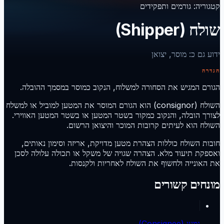
קטגוריה
:
גורמים ותפקידים
שולח (Shipper)
ידוע גם כ
:
מוסר, יצואן
הגדרה
הגורם המגיש את הסחורה למשלוח, הנקוב כמוסר במסמך ההובלה.
השולח (consignor) הוא הגורם המוסר את המטען למוביל או למשלח
לצורך הובלה, והנקוב כמקור בשטר המטען או בשטר המטען האווירי.
השולח הוא לעיתים קרובות המוכר והיצואן הרשום.
חובות השולח כוללות הצהרת מטען מדויקת, אריזה וסימון נאותים,
ואספקת תיעוד מלא. הצהרה שגויה של משקל או תכולה עלולה לסכן
את האונייה ולחשוף את השולח לאחריות ולקנסות.
מונחים קשורים
נמען (Consignee)