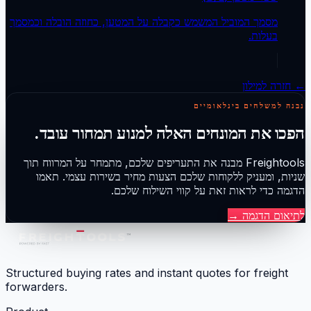
מסמך המוביל המשמש כקבלה על המטען, כחוזה הובלה וכמסמך
בעלות.
← חזרה למילון
נבנה למשלחים בינלאומיים
הפכו את המונחים האלה למנוע תמחור עובד.
Freightools מבנה את התעריפים שלכם, מתמחר על המרווח תוך
שניות, ומעניק ללקוחות שלכם הצעות מחיר בשירות עצמי. תאמו
הדגמה כדי לראות זאת על קווי השילוח שלכם.
לתיאום הדגמה
→
Structured buying rates and instant quotes for freight
forwarders.