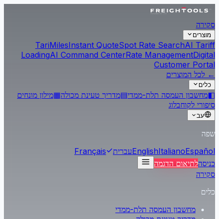
סקירה
מוצרים
Tari
Miles
Instant Quote
Spot Rate Search
AI Tariff
Loading
AI Command Center
Rate Management
Digital
Customer Portal
← לכל המוצרים
כלים
◧
מחשבון העמסה תלת-ממדי
▤
מדריך טעינת מכולה
▦
מילון מונחים
סיפורי לקוח
בלוג
עב
שפה
Español
Italiano
English
עברית
Français
כניסה
לתיאום הדגמה
סקירה
כלים
מחשבון העמסה תלת-ממדי