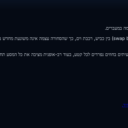
מה במעברים.
הובלה אינטר-מודלית נושאת מטען במכולה יחידה או בגוף-החלפה (swap body) בין כביש, רכבת וים, 
עיתים בחוזים נפרדים לכל קטע, בעוד רב-אופנית מציבה את כל המסע ת
יד.