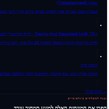
שטעון (Transshipment)
העברת מטען מאונייה אחת לאחרת במרכז ביניים בדרך ליעד הסופי
TEU (Twenty-foot Equivalent Unit · יחידה שוות-ערך לעשרים רגל)
יחידת הקיבולת התקנית השווה למכולת 20 רגל אחת, לשם מדידת נפחי אוניות ומסופים.
הובלה ימית
הובלת סחורה בים, אופן ההובלה הדומיננטי לסחר בינלאומי בנפחים 
← חזרה למילון
נבנה למשלחים בינלאומיים
הפכו את המונחים האלה למנוע תמחור עובד.