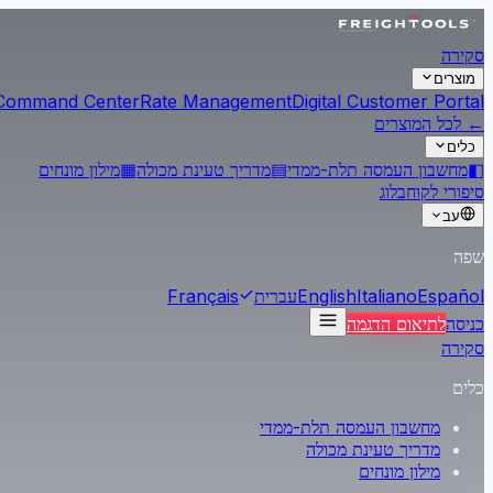
סקירה
מוצרים
Command Center
Rate Management
Digital Customer Portal
← לכל המוצרים
כלים
◧
מחשבון העמסה תלת-ממדי
▤
מדריך טעינת מכולה
▦
מילון מונחים
סיפורי לקוח
בלוג
עב
שפה
Español
Italiano
English
עברית
Français
כניסה
לתיאום הדגמה
סקירה
כלים
מחשבון העמסה תלת-ממדי
מדריך טעינת מכולה
מילון מונחים