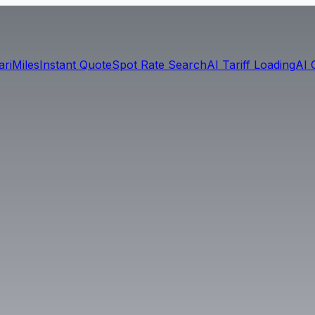
ari
Miles
Instant Quote
Spot Rate Search
AI Tariff Loading
AI 