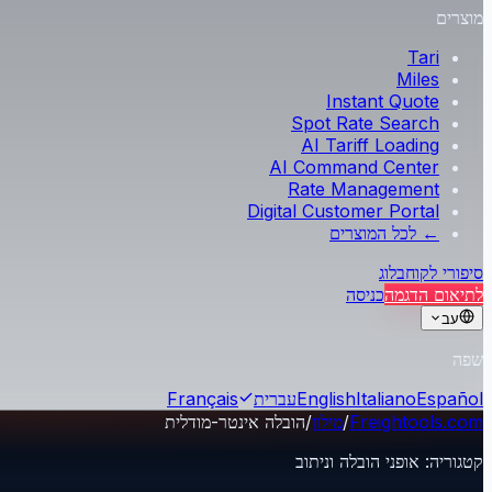
מוצרים
Tari
Miles
Instant Quote
Spot Rate Search
AI Tariff Loading
AI Command Center
Rate Management
Digital Customer Portal
← לכל המוצרים
סיפורי לקוח
בלוג
לתיאום הדגמה
כניסה
עב
שפה
Español
Italiano
English
עברית
Français
Freightools.com
/
מילון
/
הובלה אינטר-מודלית
קטגוריה
:
אופני הובלה וניתוב