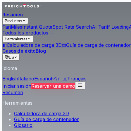
Resumen
Productos
Tari
Miles
Instant Quote
Spot Rate Search
AI Tariff Loading
Todos los productos →
Herramientas
◧
Calculadora de carga 3D
▤
Guía de carga de contenedor
Casos de éxito
Blog
ES
Idioma
English
Italiano
Español
עברית
Français
Iniciar sesión
Reservar una demo
Resumen
Herramientas
Calculadora de carga 3D
Guía de carga de contenedor
Glosario