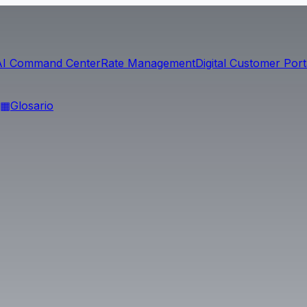
AI Command Center
Rate Management
Digital Customer Port
▦
Glosario