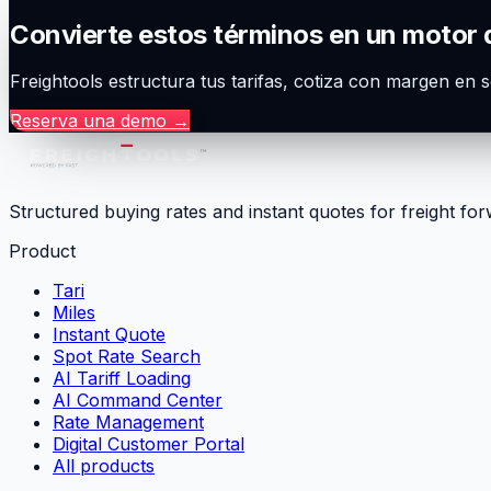
Convierte estos términos en un motor 
Freightools estructura tus tarifas, cotiza con margen en 
Reserva una demo
→
Structured buying rates and instant quotes for freight fo
Product
Tari
Miles
Instant Quote
Spot Rate Search
AI Tariff Loading
AI Command Center
Rate Management
Digital Customer Portal
All products