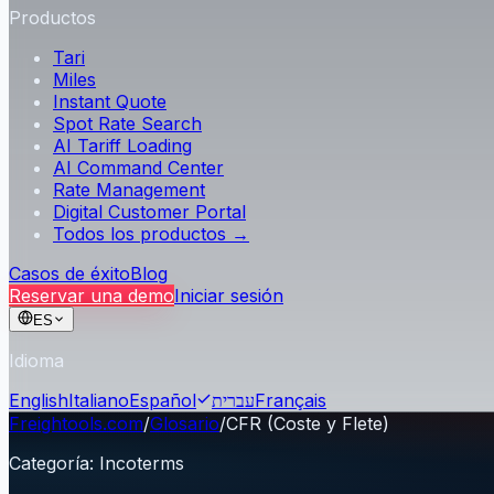
Productos
Tari
Miles
Instant Quote
Spot Rate Search
AI Tariff Loading
AI Command Center
Rate Management
Digital Customer Portal
Todos los productos →
Casos de éxito
Blog
Reservar una demo
Iniciar sesión
ES
Idioma
English
Italiano
Español
עברית
Français
Freightools.com
/
Glosario
/
CFR (Coste y Flete)
Categoría
:
Incoterms